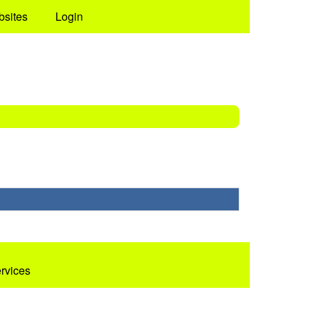
bsites
Login
ervices