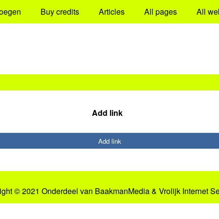
oegen
Buy credits
Articles
All pages
All we
Add link
Add link
ight © 2021 Onderdeel van
BaakmanMedia
&
Vrolijk Internet S